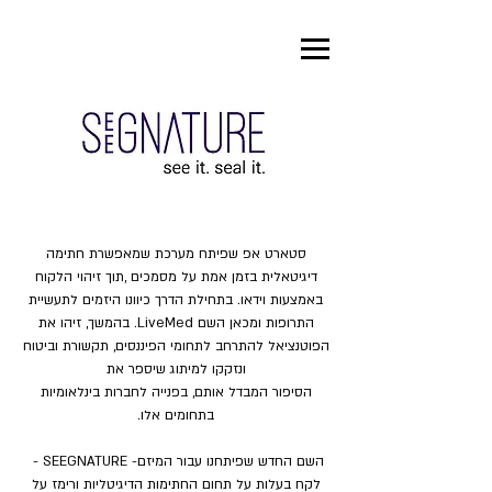
‬התרופות‭ ‬ומכאן‭ ‬השם
‭‬LiveMed‬.
‬ונזקקו‭ ‬למיתוג‭ ‬שיספר‭ ‬את‭
‬בתחומים‭ ‬אלו‭.
השם‭ ‬החדש‭ ‬שפיתחנו‭ ‬עבור‭ ‬המיזם‭ - ‬SEEGNATURE‭ -
‬לקח‭ ‬בעלות‭ ‬על‭ ‬תחום‭ ‬החתימות‭ ‬הדיגיטליות