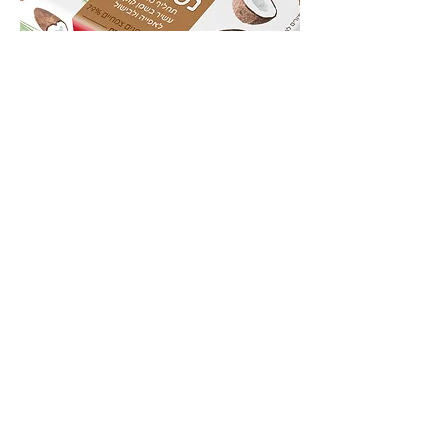
חזור
CONTACT
info@conceptica.com
Tel.
072.2148080
Fax.
072.2148081
5 Tel Giborim, Tel Aviv.
6810519
ISRAEL